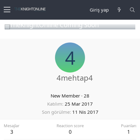
Giriş yap
TheKnightOnline Coming Soon
4
4mehtap4
New Member
·
28
Katılım
25 Mar 2017
Son görülme
11 Nis 2017
Mesajlar
Reaction score
Puanları
3
0
1