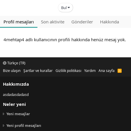
Bul
Profil mesajları
Son aktivite
Gönderiler
Hakkında
4mehtap4 adlı kullanıcının profili hakkında henüz mesaj yok.
Türkçe (TR)
Bize ulaşın
Şartlar ve kurallar
Gizlilik politikası
Yardım
Ana sayfa
R
S
S
Hakkımızda
asdadasdadasd
Neler yeni
Yeni mesajlar
Yeni profil mesajları