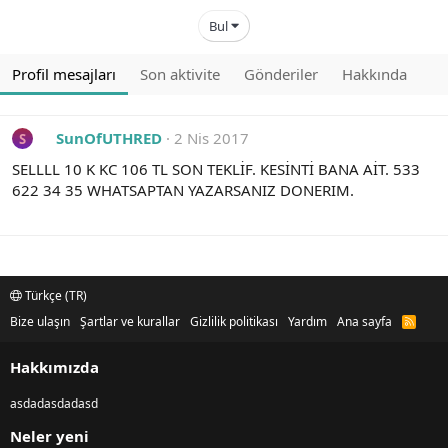
Bul
Profil mesajları
Son aktivite
Gönderiler
Hakkında
SunOfUTHRED
2 Nis 2017
S
SELLLL 10 K KC 106 TL SON TEKLİF. KESİNTİ BANA AİT. 533
622 34 35 WHATSAPTAN YAZARSANIZ DONERIM.
Türkçe (TR)
Bize ulaşın
Şartlar ve kurallar
Gizlilik politikası
Yardım
Ana sayfa
R
S
S
Hakkımızda
asdadasdadasd
Neler yeni