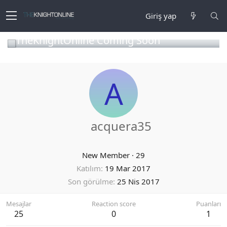
Giriş yap
TheKnightOnline Coming Soon
A
acquera35
New Member
·
29
Katılım
19 Mar 2017
Son görülme
25 Nis 2017
Mesajlar
Reaction score
Puanları
25
0
1