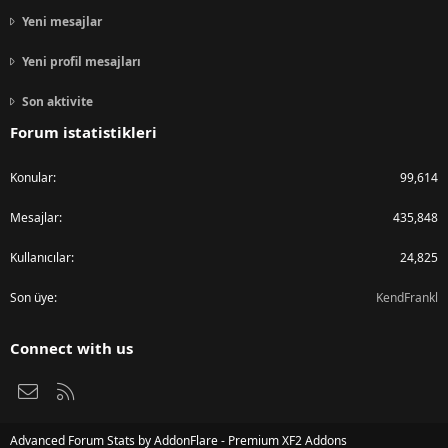
Yeni mesajlar
Yeni profil mesajları
Son aktivite
Forum istatistikleri
Konular
99,614
Mesajlar
435,848
Kullanıcılar
24,825
Son üye
KendFrankl
Connect with us
Bize ulaşın
RSS
Advanced Forum Stats by
AddonFlare - Premium XF2 Addons