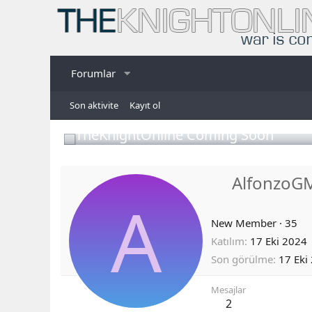
Forumlar
Son aktivite
Kayıt ol
TheKnightOnline Coming Soon
AlfonzoG
A
New Member
·
35
Katılım
17 Eki 2024
Son görülme
17 Eki
Mesajlar
2