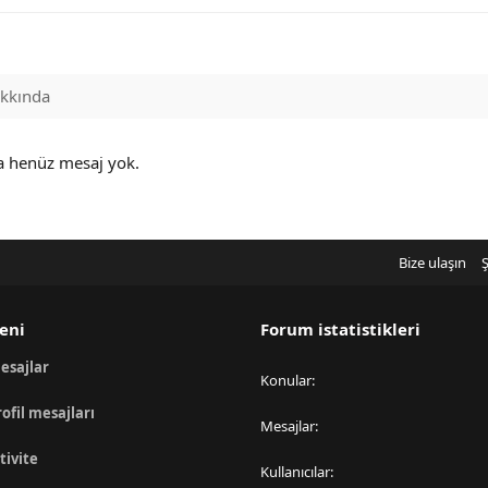
kkında
a henüz mesaj yok.
Bize ulaşın
Ş
eni
Forum istatistikleri
esajlar
Konular
rofil mesajları
Mesajlar
tivite
Kullanıcılar