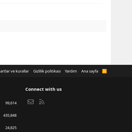
artlar ve kurallar
Gizlilik politikası
Yardım
Ana sayfa
R
S
S
Connect with us
Bize ulaşın
RSS
99,614
435,848
24,825