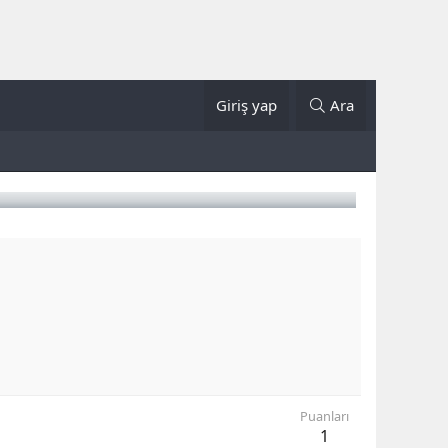
Giriş yap
Ara
Puanları
1