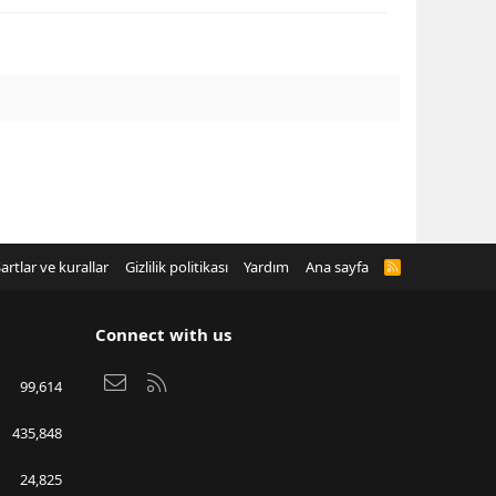
artlar ve kurallar
Gizlilik politikası
Yardım
Ana sayfa
R
S
S
Connect with us
Bize ulaşın
RSS
99,614
435,848
24,825