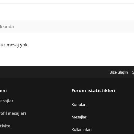
kkında
nüz mesaj yok.
Bize ulaşın
Ş
eni
Forum istatistikleri
esajlar
Konular
rofil mesajları
Mesajlar
tivite
Kullanıcılar