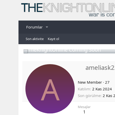
Forumlar
Son aktivite
Kayıt ol
TheKnightOnline Coming Soon
ameliask
A
New Member
·
27
Katılım
2 Kas 2024
Son görülme
2 Kas 
Mesajlar
1