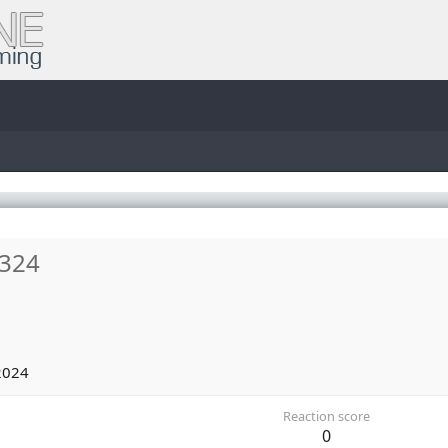
2324
2024
Reaction score
0