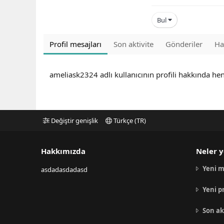
Bul
Profil mesajları
Son aktivite
Gönderiler
Ha
ameliask2324 adlı kullanıcının profili hakkında he
Değiştir genişlik
Türkçe (TR)
Hakkımızda
Neler y
Yeni m
asdadasdadasd
Yeni p
Son ak