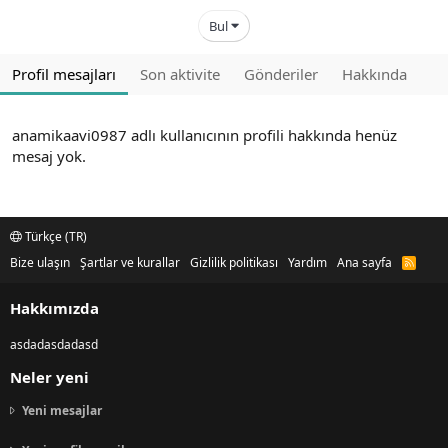
Bul
Profil mesajları
Son aktivite
Gönderiler
Hakkında
anamikaavi0987 adlı kullanıcının profili hakkında henüz
mesaj yok.
Türkçe (TR)
Bize ulaşın
Şartlar ve kurallar
Gizlilik politikası
Yardım
Ana sayfa
R
S
S
Hakkımızda
asdadasdadasd
Neler yeni
Yeni mesajlar