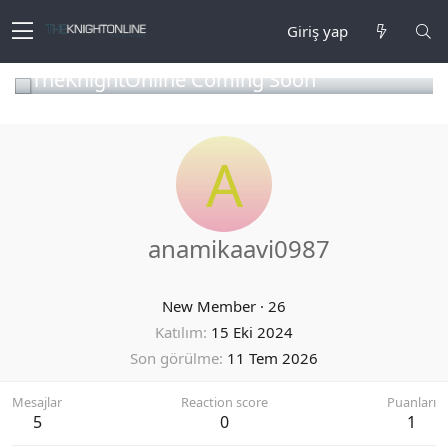
Giriş yap
TheKnightOnline Coming Soon
A
anamikaavi0987
New Member
·
26
Katılım
15 Eki 2024
Son görülme
11 Tem 2026
Mesajlar
Reaction score
Puanları
5
0
1