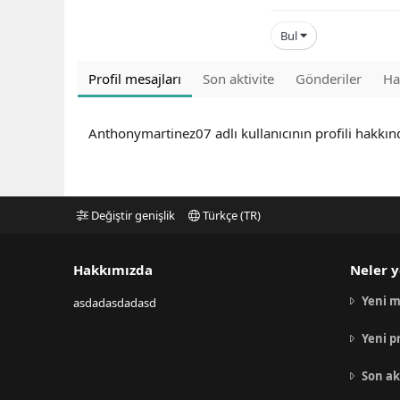
Bul
Profil mesajları
Son aktivite
Gönderiler
Ha
Anthonymartinez07 adlı kullanıcının profili hakkı
Değiştir genişlik
Türkçe (TR)
Hakkımızda
Neler y
Yeni m
asdadasdadasd
Yeni p
Son ak