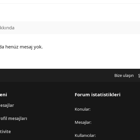
kkında
nda henüz mesaj yok.
Bize ulaşın
Ş
eni
Forum istatistikleri
esajlar
Konular
rofil mesajları
Mesajlar
tivite
Kullanıcılar