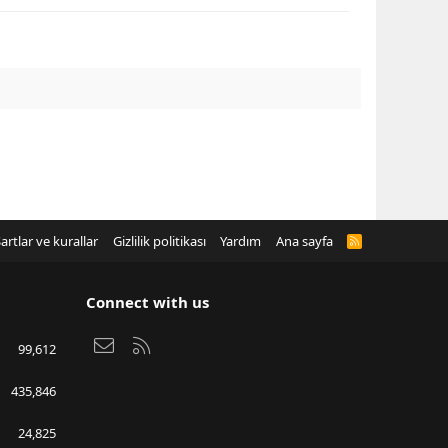
artlar ve kurallar
Gizlilik politikası
Yardım
Ana sayfa
R
S
S
Connect with us
Bize ulaşın
RSS
99,612
435,846
24,825