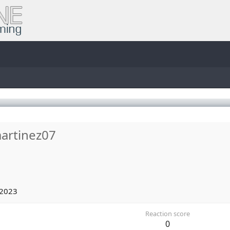
artinez07
 2023
Reaction score
0