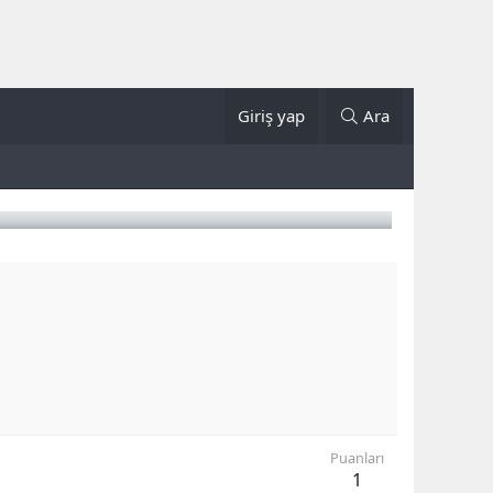
Giriş yap
Ara
Puanları
1