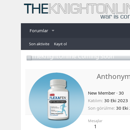
Forumlar
Son aktivite
Kayıt ol
TheKnightOnline Coming Soon
Anthonym
New Member
·
30
Katılım
30 Eki 2023
Son görülme
30 Eki
Mesajlar
1