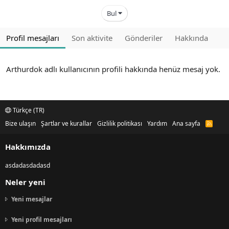
Bul
Profil mesajları
Son aktivite
Gönderiler
Hakkında
Arthurdok adlı kullanıcının profili hakkında henüz mesaj yok.
Türkçe (TR)
Bize ulaşın
Şartlar ve kurallar
Gizlilik politikası
Yardım
Ana sayfa
R
S
S
Hakkımızda
asdadasdadasd
Neler yeni
Yeni mesajlar
Yeni profil mesajları