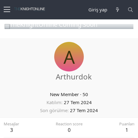
Giriş yap
TheKnightOnline Coming Soon
A
Arthurdok
New Member
·
50
Katılım
27 Tem 2024
Son görülme
27 Tem 2024
Mesajlar
Reaction score
Puanları
3
0
1