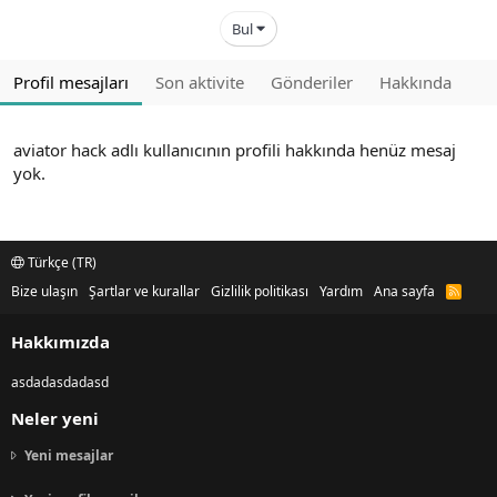
Bul
Profil mesajları
Son aktivite
Gönderiler
Hakkında
aviator hack adlı kullanıcının profili hakkında henüz mesaj
yok.
Türkçe (TR)
Bize ulaşın
Şartlar ve kurallar
Gizlilik politikası
Yardım
Ana sayfa
R
S
S
Hakkımızda
asdadasdadasd
Neler yeni
Yeni mesajlar