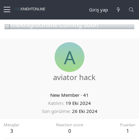
Giriş yap
TheKnightOnline Coming Soon
A
aviator hack
New Member
·
41
Katılım
19 Eki 2024
Son görülme
26 Eki 2024
Mesajlar
Reaction score
Puanları
3
0
1