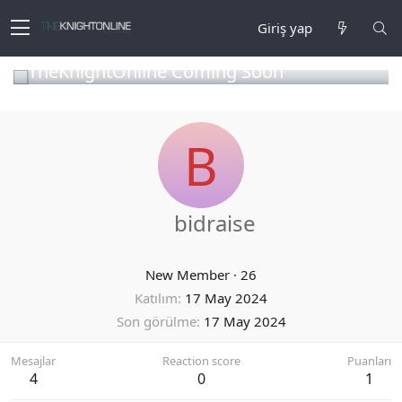
Giriş yap
TheKnightOnline Coming Soon
B
bidraise
New Member
·
26
Katılım
17 May 2024
Son görülme
17 May 2024
Mesajlar
Reaction score
Puanları
4
0
1