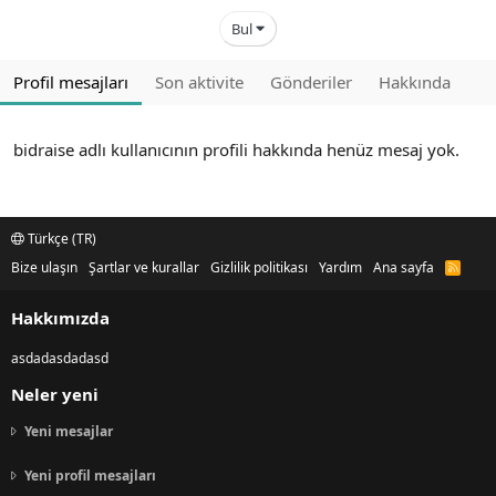
Bul
Profil mesajları
Son aktivite
Gönderiler
Hakkında
bidraise adlı kullanıcının profili hakkında henüz mesaj yok.
Türkçe (TR)
Bize ulaşın
Şartlar ve kurallar
Gizlilik politikası
Yardım
Ana sayfa
R
S
S
Hakkımızda
asdadasdadasd
Neler yeni
Yeni mesajlar
Yeni profil mesajları