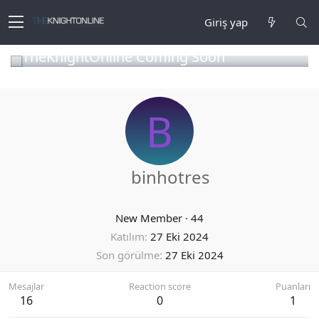
Giriş yap
TheKnightOnline Coming Soon
B
binhotres
New Member
·
44
Katılım
27 Eki 2024
Son görülme
27 Eki 2024
Mesajlar
Reaction score
Puanları
16
0
1