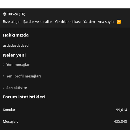
Türkçe (TR)
Bize ulaşın
Şartlar ve kurallar
Gizlilik politikası
Yardım
Ana sayfa
R
S
S
Hakkımızda
asdadasdadasd
Neler yeni
Yeni mesajlar
Yeni profil mesajları
Son aktivite
Forum istatistikleri
Konular
99,614
Mesajlar
435,848