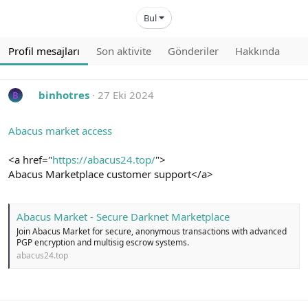
Bul
Profil mesajları
Son aktivite
Gönderiler
Hakkında
binhotres
27 Eki 2024
B
Abacus market access
<a href="
https://abacus24.top/
">
Abacus Marketplace customer support</a>
Abacus Market - Secure Darknet Marketplace
Join Abacus Market for secure, anonymous transactions with advanced
PGP encryption and multisig escrow systems.
abacus24.top