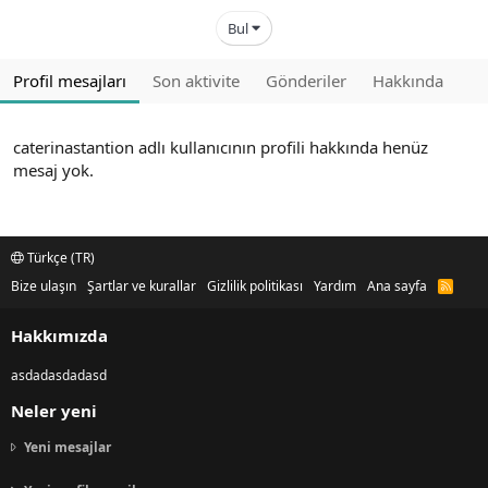
Bul
Profil mesajları
Son aktivite
Gönderiler
Hakkında
caterinastantion adlı kullanıcının profili hakkında henüz
mesaj yok.
Türkçe (TR)
Bize ulaşın
Şartlar ve kurallar
Gizlilik politikası
Yardım
Ana sayfa
R
S
S
Hakkımızda
asdadasdadasd
Neler yeni
Yeni mesajlar