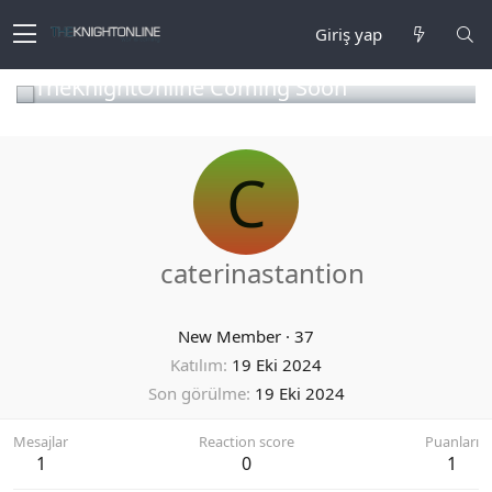
Giriş yap
TheKnightOnline Coming Soon
C
caterinastantion
New Member
·
37
Katılım
19 Eki 2024
Son görülme
19 Eki 2024
Mesajlar
Reaction score
Puanları
1
0
1