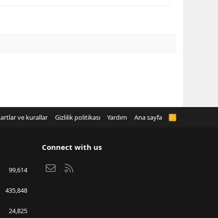
artlar ve kurallar
Gizlilik politikası
Yardım
Ana sayfa
R
S
S
Connect with us
Bize ulaşın
RSS
99,614
435,848
24,825