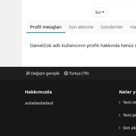
Bul
Profil mesajları
Son aktivite
Gönderiler
Ha
DanielZob adlı kullanıcının profili hakkında henüz
Değiştir genişlik
Türkçe (TR)
Hakkımızda
Neler y
Yeni m
asdadasdadasd
Yeni p
Son ak