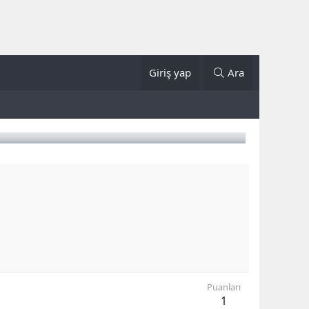
Giriş yap
Ara
Puanları
1