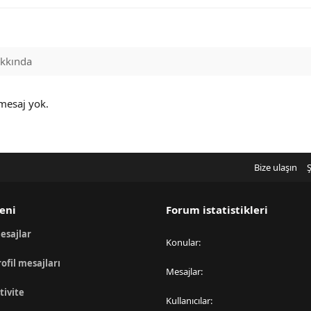
kkında
 mesaj yok.
Bize ulaşın
Ş
eni
Forum istatistikleri
esajlar
Konular
rofil mesajları
Mesajlar
tivite
Kullanıcılar