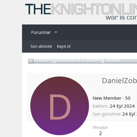
Forumlar
Son aktivite
Kayıt ol
TheKnightOnline Coming Soon
DanielZo
D
New Member
·
50
Katılım
24 Eyl 2024
Son görülme
24 Eyl
Mesajlar
2