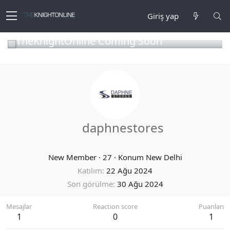
Giriş yap
TheKnightOnline Coming Soon
daphnestores
New Member
·
27
·
Konum
New Delhi
Katılım
22 Ağu 2024
Son görülme
30 Ağu 2024
Mesajlar
Reaction score
Puanları
1
0
1