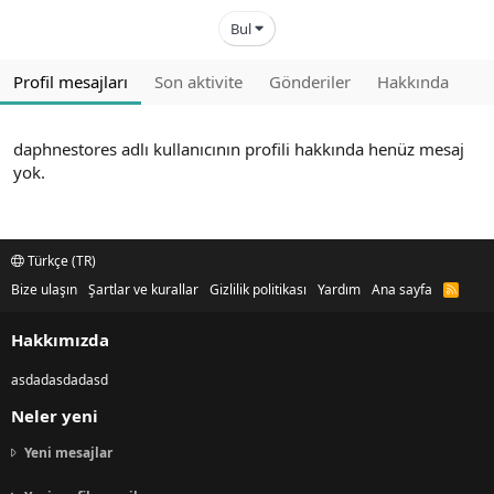
Bul
Profil mesajları
Son aktivite
Gönderiler
Hakkında
daphnestores adlı kullanıcının profili hakkında henüz mesaj
yok.
Türkçe (TR)
Bize ulaşın
Şartlar ve kurallar
Gizlilik politikası
Yardım
Ana sayfa
R
S
S
Hakkımızda
asdadasdadasd
Neler yeni
Yeni mesajlar