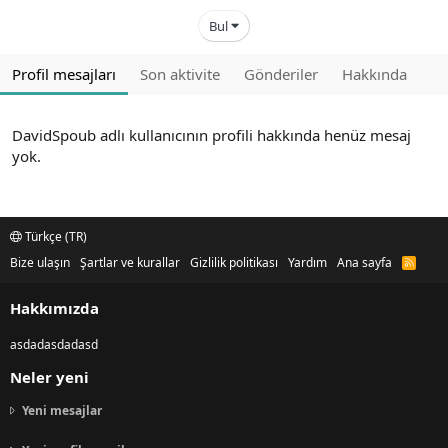
Bul
Profil mesajları
Son aktivite
Gönderiler
Hakkında
DavidSpoub adlı kullanıcının profili hakkında henüz mesaj
yok.
Türkçe (TR)
Bize ulaşın
Şartlar ve kurallar
Gizlilik politikası
Yardım
Ana sayfa
R
S
S
Hakkımızda
asdadasdadasd
Neler yeni
Yeni mesajlar