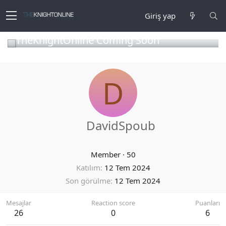
Giriş yap
TheKnightOnline Coming Soon
D
DavidSpoub
Member
·
50
Katılım
12 Tem 2024
Son görülme
12 Tem 2024
Mesajlar
Reaction score
Puanları
26
0
6