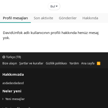
Bul
Profil mesajları
Son aktivite
Gönderiler
Hakkında
DavidUnfok adlı kullanıcının profili hakkında henüz mesaj
yok.
Türkçe (TR)
Bize ulaşın
Şartlar ve kurallar
Gizlilik politikası
Yardım
Ana sayfa
R
S
S
Hakkımızda
asdadasdadasd
Neler yeni
Yeni mesajlar