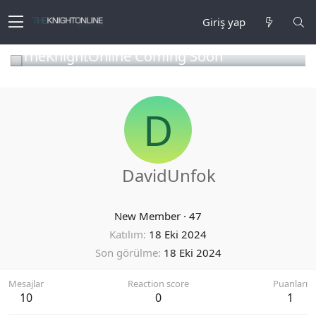
Giriş yap
TheKnightOnline Coming Soon
D
DavidUnfok
New Member
·
47
Katılım
18 Eki 2024
Son görülme
18 Eki 2024
Mesajlar
Reaction score
Puanları
10
0
1