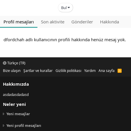
Bul
Profil mesajları
Son aktivite
Gönderiler
Hakkında
dfordchah adlı kullanıcının profili hakkında henüz mesaj yok.
Türkçe (TR)
Bize ulaşın
Şartlar ve kurallar
Gizlilik politikası
Yardım
Ana sayfa
R
S
S
Hakkımızda
asdadasdadasd
Neler yeni
Yeni mesajlar
Yeni profil mesajları