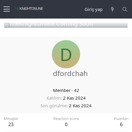
Giriş yap
TheKnightOnline Coming Soon
D
dfordchah
Member
·
42
Katılım
2 Kas 2024
Son görülme
2 Kas 2024
Mesajlar
Reaction score
Puanları
23
0
6