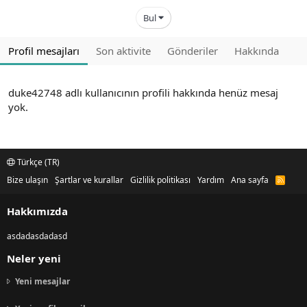
Bul
Profil mesajları
Son aktivite
Gönderiler
Hakkında
duke42748 adlı kullanıcının profili hakkında henüz mesaj
yok.
Türkçe (TR)
Bize ulaşın
Şartlar ve kurallar
Gizlilik politikası
Yardım
Ana sayfa
R
S
S
Hakkımızda
asdadasdadasd
Neler yeni
Yeni mesajlar