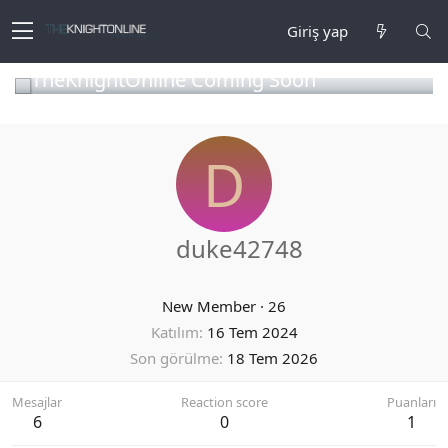
Giriş yap
TheKnightOnline Coming Soon
D
duke42748
New Member
·
26
Katılım
16 Tem 2024
Son görülme
18 Tem 2026
Mesajlar
Reaction score
Puanları
6
0
1