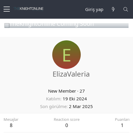
Giriş yap
TheKnightOnline Coming Soon
E
ElizaValeria
New Member
·
27
Katılım
19 Eki 2024
Son görülme
2 Mar 2025
Mesajlar
Reaction score
Puanları
8
0
1