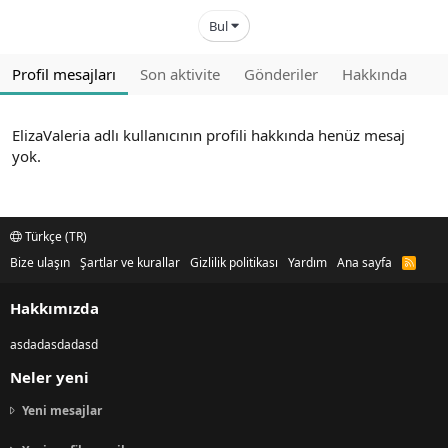
Bul
Profil mesajları
Son aktivite
Gönderiler
Hakkında
ElizaValeria adlı kullanıcının profili hakkında henüz mesaj
yok.
Türkçe (TR)
Bize ulaşın
Şartlar ve kurallar
Gizlilik politikası
Yardım
Ana sayfa
R
S
S
Hakkımızda
asdadasdadasd
Neler yeni
Yeni mesajlar