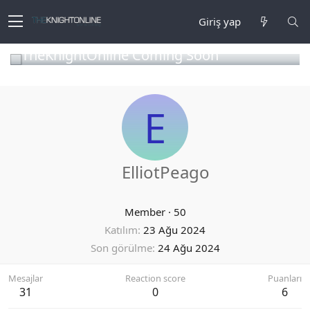
Giriş yap
TheKnightOnline Coming Soon
E
ElliotPeago
Member
·
50
Katılım
23 Ağu 2024
Son görülme
24 Ağu 2024
Mesajlar
Reaction score
Puanları
31
0
6