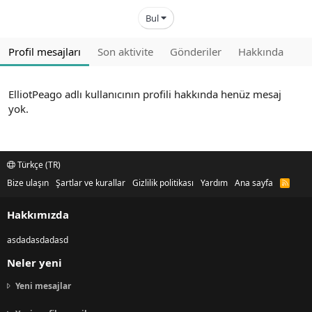
Bul
Profil mesajları
Son aktivite
Gönderiler
Hakkında
ElliotPeago adlı kullanıcının profili hakkında henüz mesaj
yok.
Türkçe (TR)
Bize ulaşın
Şartlar ve kurallar
Gizlilik politikası
Yardım
Ana sayfa
R
S
S
Hakkımızda
asdadasdadasd
Neler yeni
Yeni mesajlar