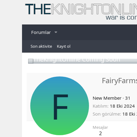
Forumlar
Son aktivite
Kayıt ol
TheKnightOnline Coming Soon
FairyFa
F
New Member
·
31
Katılım
18 Eki 2024
Son görülme
18 Eki
Mesajlar
2