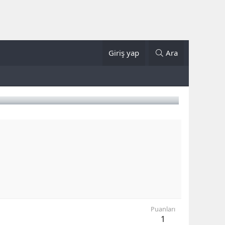
Giriş yap
Ara
Puanları
1