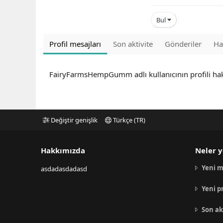
Bul
Profil mesajları
Son aktivite
Gönderiler
Ha
FairyFarmsHempGumm adlı kullanıcının profili ha
Değiştir genişlik
Türkçe (TR)
Hakkımızda
Neler y
Yeni m
asdadasdadasd
Yeni p
Son ak