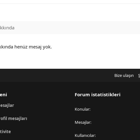
kkında
kkında henüz mesaj yok.
Bize ulaşın
Ş
eni
Forum istatistikleri
esajlar
Konular
rofil mesajları
Mesajlar
tivite
Kullanıcılar