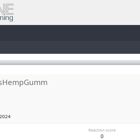
rmsHempGumm
 2024
Reaction score
0