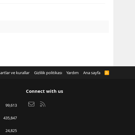
artlar ve kurallar
Gizlilik politikası
Yardım
Ana sayfa
R
S
S
Connect with us
Bize ulaşın
RSS
99,613
435,847
24,825