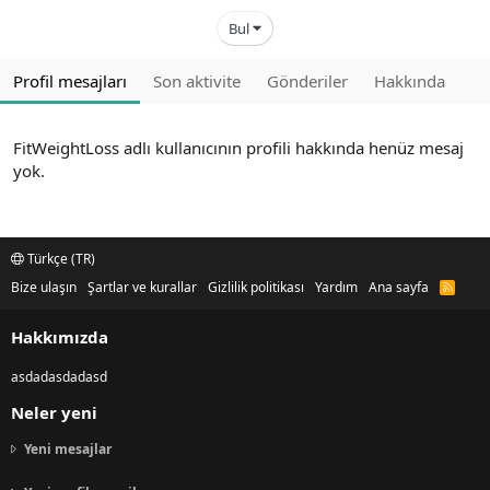
Bul
Profil mesajları
Son aktivite
Gönderiler
Hakkında
FitWeightLoss adlı kullanıcının profili hakkında henüz mesaj
yok.
Türkçe (TR)
Bize ulaşın
Şartlar ve kurallar
Gizlilik politikası
Yardım
Ana sayfa
R
S
S
Hakkımızda
asdadasdadasd
Neler yeni
Yeni mesajlar