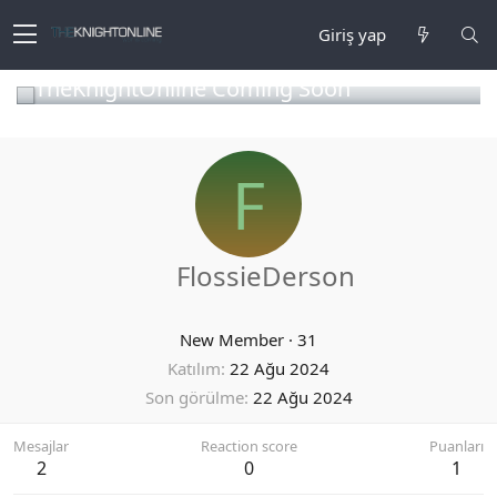
Giriş yap
TheKnightOnline Coming Soon
F
FlossieDerson
New Member
·
31
Katılım
22 Ağu 2024
Son görülme
22 Ağu 2024
Mesajlar
Reaction score
Puanları
2
0
1