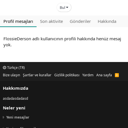
Bul
Profil mesajları
Son aktivite
Gönderiler
Hakkında
FlossieDerson adlı kullanıcının profili hakkında henüz mesaj
yok.
Türkçe (TR)
Bize ulaşın
Şartlar ve kurallar
Gizlilik politikası
Yardım
Ana sayfa
R
S
S
Hakkımızda
asdadasdadasd
Neler yeni
Yeni mesajlar