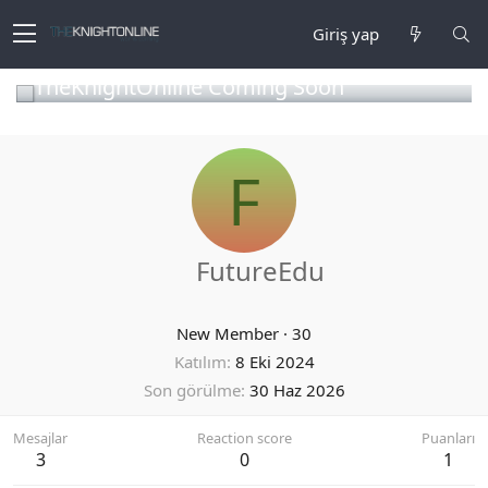
Giriş yap
TheKnightOnline Coming Soon
F
FutureEdu
New Member
·
30
Katılım
8 Eki 2024
Son görülme
30 Haz 2026
Mesajlar
Reaction score
Puanları
3
0
1