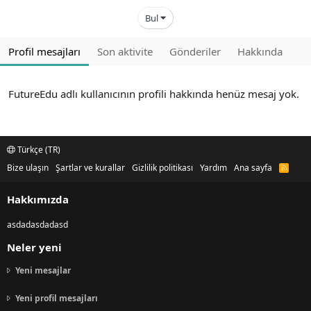
Bul
Profil mesajları
Son aktivite
Gönderiler
Hakkında
FutureEdu adlı kullanıcının profili hakkında henüz mesaj yok.
Türkçe (TR)
Bize ulaşın
Şartlar ve kurallar
Gizlilik politikası
Yardım
Ana sayfa
R
S
S
Hakkımızda
asdadasdadasd
Neler yeni
Yeni mesajlar
Yeni profil mesajları