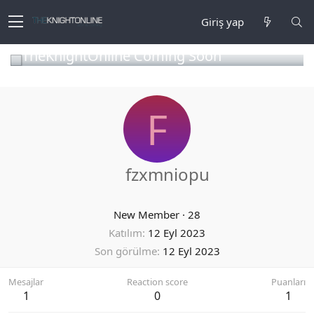
Giriş yap
TheKnightOnline Coming Soon
F
fzxmniopu
New Member
·
28
Katılım
12 Eyl 2023
Son görülme
12 Eyl 2023
Mesajlar
Reaction score
Puanları
1
0
1