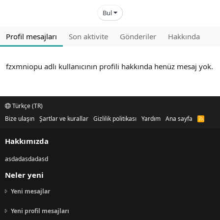
Bul
Profil mesajları
Son aktivite
Gönderiler
Hakkında
fzxmniopu adlı kullanıcının profili hakkında henüz mesaj yok.
Türkçe (TR)
Bize ulaşın
Şartlar ve kurallar
Gizlilik politikası
Yardım
Ana sayfa
R
S
S
Hakkımızda
asdadasdadasd
Neler yeni
Yeni mesajlar
Yeni profil mesajları