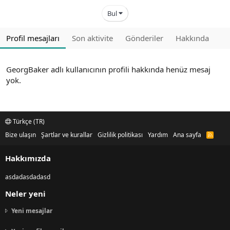
Bul
Profil mesajları
Son aktivite
Gönderiler
Hakkında
GeorgBaker adlı kullanıcının profili hakkında henüz mesaj
yok.
Türkçe (TR)
Bize ulaşın
Şartlar ve kurallar
Gizlilik politikası
Yardım
Ana sayfa
R
S
S
Hakkımızda
asdadasdadasd
Neler yeni
Yeni mesajlar