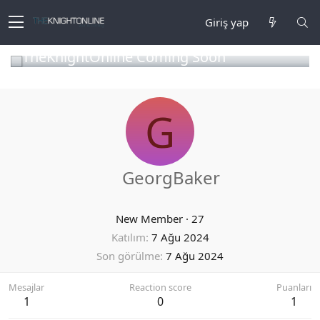
Giriş yap
TheKnightOnline Coming Soon
G
GeorgBaker
New Member
·
27
Katılım
7 Ağu 2024
Son görülme
7 Ağu 2024
Mesajlar
Reaction score
Puanları
1
0
1