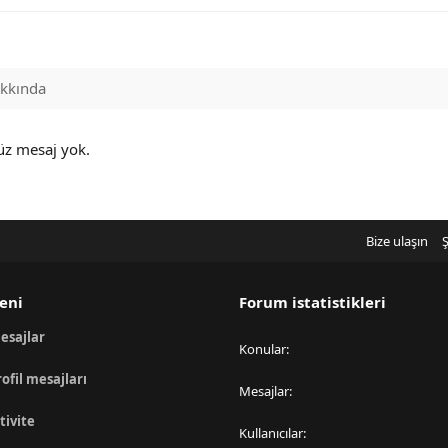
kkında
üz mesaj yok.
Bize ulaşın
Ş
eni
Forum istatistikleri
esajlar
Konular
rofil mesajları
Mesajlar
tivite
Kullanıcılar