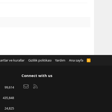
artlar ve kurallar
Gizlilik politikası
Yardım
Ana sayfa
R
S
S
Connect with us
Bize ulaşın
RSS
99,614
435,848
24,825