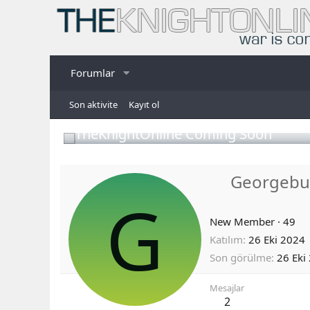
Forumlar
Son aktivite
Kayıt ol
TheKnightOnline Coming Soon
Georgebu
G
New Member
·
49
Katılım
26 Eki 2024
Son görülme
26 Eki
Mesajlar
2