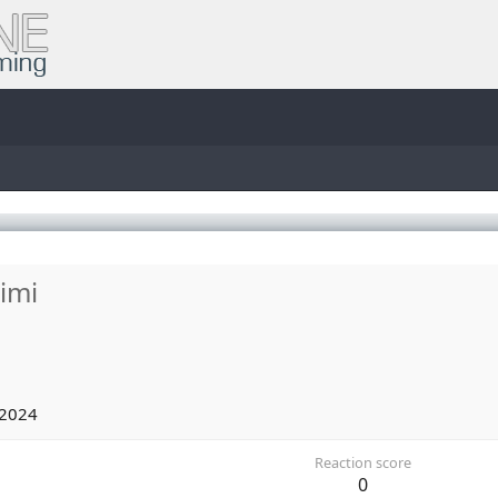
imi
 2024
Reaction score
0