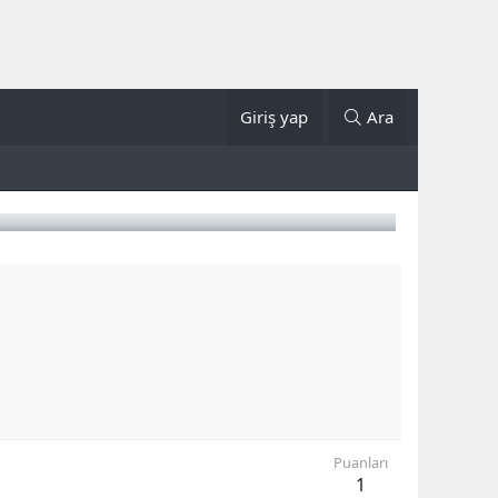
Giriş yap
Ara
Puanları
1