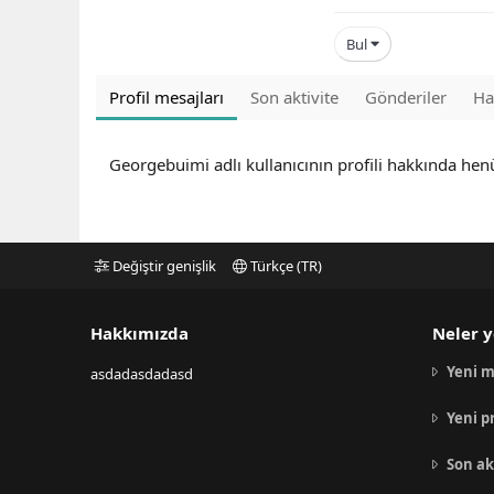
Bul
Profil mesajları
Son aktivite
Gönderiler
Ha
Georgebuimi adlı kullanıcının profili hakkında hen
Değiştir genişlik
Türkçe (TR)
Hakkımızda
Neler y
Yeni m
asdadasdadasd
Yeni p
Son ak