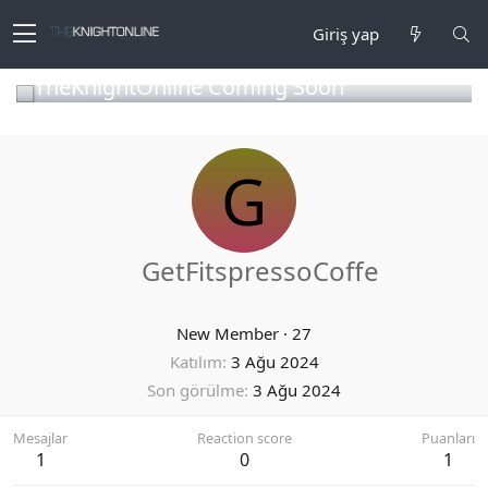
Giriş yap
TheKnightOnline Coming Soon
G
GetFitspressoCoffe
New Member
·
27
Katılım
3 Ağu 2024
Son görülme
3 Ağu 2024
Mesajlar
Reaction score
Puanları
1
0
1