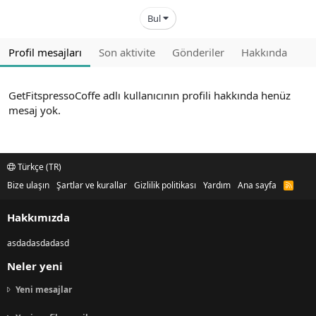
Bul
Profil mesajları
Son aktivite
Gönderiler
Hakkında
GetFitspressoCoffe adlı kullanıcının profili hakkında henüz
mesaj yok.
Türkçe (TR)
Bize ulaşın
Şartlar ve kurallar
Gizlilik politikası
Yardım
Ana sayfa
R
S
S
Hakkımızda
asdadasdadasd
Neler yeni
Yeni mesajlar