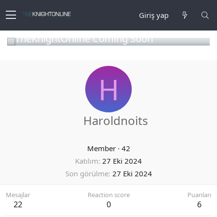
Giriş yap
TheKnightOnline Coming Soon
H
Haroldnoits
Member
·
42
Katılım
27 Eki 2024
Son görülme
27 Eki 2024
Mesajlar
Reaction score
Puanları
22
0
6