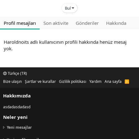
Bul
Profil mesajları
Son aktivite
Gönderiler
Hakkında
Haroldnoits adlı kullanıcının profili hakkında henüz mesaj
yok.
Türkçe (TR)
Bize ulaşın
Şartlar ve kurallar
Gizlilik politikası
Yardım
Ana sayfa
R
S
S
Hakkımızda
asdadasdadasd
Neler yeni
Yeni mesajlar