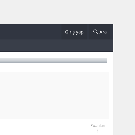
Giriş yap
Ara
Puanları
1