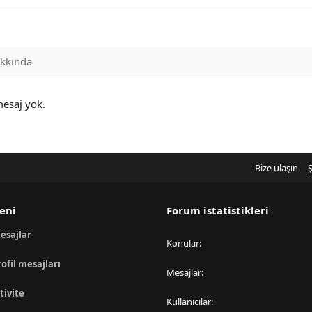
kkında
mesaj yok.
Bize ulaşın
Ş
eni
Forum istatistikleri
esajlar
Konular
rofil mesajları
Mesajlar
tivite
Kullanıcılar