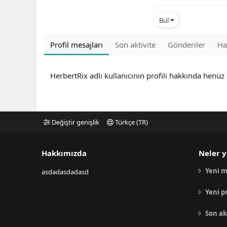
Bul
Profil mesajları
Son aktivite
Gönderiler
Ha
HerbertRix adlı kullanıcının profili hakkında henüz
Değiştir genişlik
Türkçe (TR)
Hakkımızda
Neler y
Yeni m
asdadasdadasd
Yeni p
Son ak