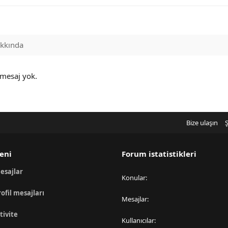
kkında
 mesaj yok.
Bize ulaşın
Ş
eni
Forum istatistikleri
esajlar
Konular
rofil mesajları
Mesajlar
tivite
Kullanıcılar