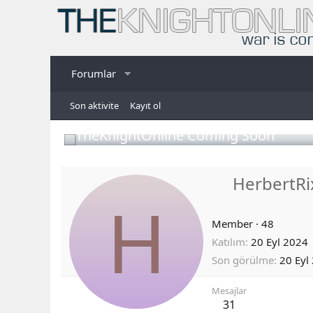
Forumlar
Son aktivite
Kayıt ol
TheKnightOnline Coming Soon
HerbertRi
H
Member
·
48
Katılım
20 Eyl 2024
Son görülme
20 Eyl
Mesajlar
31