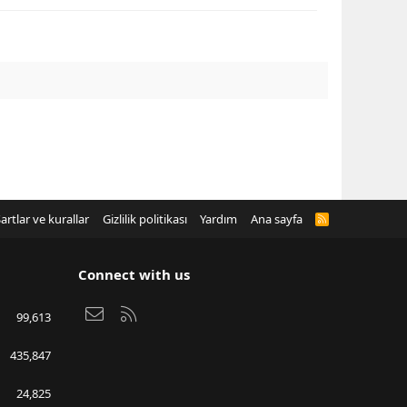
artlar ve kurallar
Gizlilik politikası
Yardım
Ana sayfa
R
S
S
Connect with us
Bize ulaşın
RSS
99,613
435,847
24,825