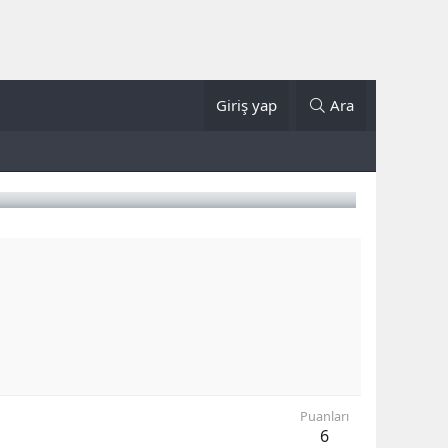
Giriş yap
Ara
Puanları
6