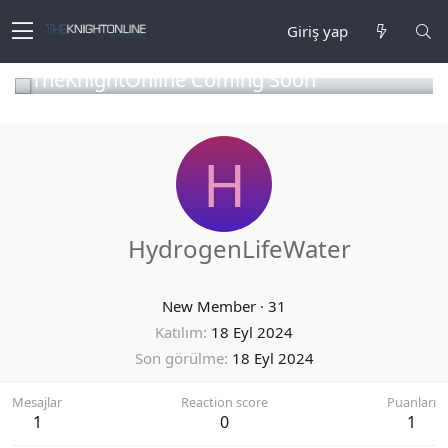
Giriş yap
TheKnightOnline Coming Soon
H
HydrogenLifeWater
New Member
·
31
Katılım
18 Eyl 2024
Son görülme
18 Eyl 2024
Mesajlar
Reaction score
Puanları
1
0
1