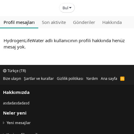
Bul
Profil mesajları
Son aktivite
Gönderiler
Hakkında
HydrogenLifeWater adlı kullanıcının profili hakkında henüz
mesaj yok.
Türkçe (TR)
Bize ulaşın
Şartlar ve kurallar
Gizlilik politikası
Yardım
Ana sayfa
R
S
S
Hakkımızda
asdadasdadasd
Neler yeni
Yeni mesajlar