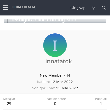
Giriş yap
TheKnightOnline Coming Soon
I
innatatok
New Member
·
44
Katılım
12 Mar 2022
Son görülme
13 Mar 2022
Mesajlar
Reaction score
Puanları
29
0
1