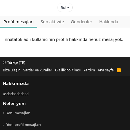
Bul
Profil mesajları
Son aktivite
Gönderiler
Hakkında
innatatok adlı kullanıcının profili hakkında henüz mesaj yok.
Türkçe (TR)
Bize ulaşın
Şartlar ve kurallar
Gizlilik politikası
Yardım
Ana sayfa
R
S
S
Hakkımızda
asdadasdadasd
Neler yeni
Yeni mesajlar
Yeni profil mesajları