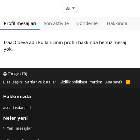
Bul
Profil mesajları
Son aktivite
Gönderiler
Hakkında
IsaacCoeva adlı kullanıcının profili hakkında henüz mesaj
yok.
Türkçe (TR)
Bize ulaşın
Şartlar ve kurallar
Gizlilik politikası
Yardım
Ana sayfa
R
S
S
Hakkımızda
asdadasdadasd
Neler yeni
Yeni mesajlar