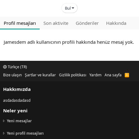
Bul
Profil mesajları
Son aktivite
Gönderiler
Hakkında
Jamesdem adlı kullanıcının profili hakkında henüz mesaj yok.
Türkçe (TR)
Bize ulaşın
Şartlar ve kurallar
Gizlilik politikası
Yardım
Ana sayfa
R
S
S
Hakkımızda
asdadasdadasd
Neler yeni
Yeni mesajlar
Yeni profil mesajları