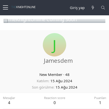
Giriş yap
TheKnightOnline Coming Soon
J
Jamesdem
New Member
·
48
Katılım
15 Ağu 2024
Son görülme
15 Ağu 2024
Mesajlar
Reaction score
Puanları
4
0
1