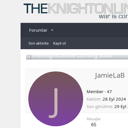
Forumlar
Son aktivite
Kayıt ol
TheKnightOnline Coming Soon
JamieLaB
J
Member
·
47
Katılım
28 Eyl 2024
Son görülme
29 Eyl
Mesajlar
65