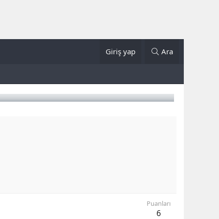
Giriş yap
Ara
Puanları
6