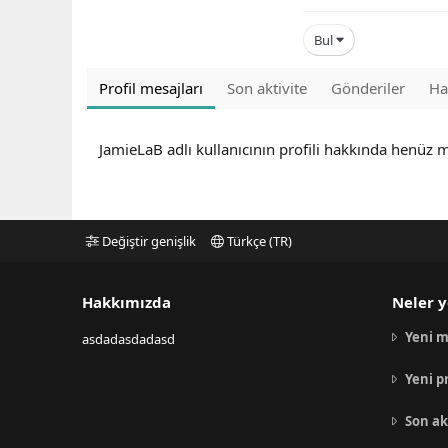
Bul
Profil mesajları
Son aktivite
Gönderiler
Ha
JamieLaB adlı kullanıcının profili hakkında henüz 
Değiştir genişlik
Türkçe (TR)
Hakkımızda
Neler y
Yeni m
asdadasdadasd
Yeni p
Son ak