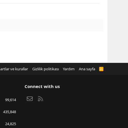
artlar ve kurallar
Gizlilik politikası
Yardım
Ana sayfa
R
S
S
Connect with us
Bize ulaşın
RSS
99,614
435,848
24,825