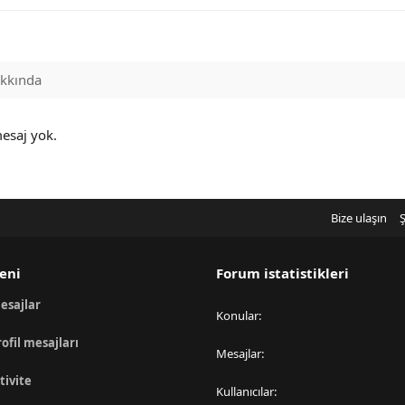
kkında
mesaj yok.
Bize ulaşın
Ş
eni
Forum istatistikleri
esajlar
Konular
rofil mesajları
Mesajlar
tivite
Kullanıcılar