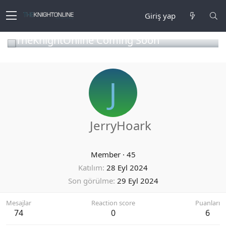
Giriş yap
TheKnightOnline Coming Soon
J
JerryHoark
Member
·
45
Katılım
28 Eyl 2024
Son görülme
29 Eyl 2024
Mesajlar
Reaction score
Puanları
74
0
6