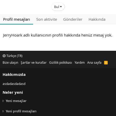
Bul
Profil mesajları
Son aktivite
Gönderiler
Hakkında
JerryHoark adlı kullanıcının profili hakkında henüz mesaj yok.
Türkçe (TR)
Bize ulaşın
Şartlar ve kurallar
Gizlilik politikası
Yardım
Ana sayfa
R
S
S
Hakkımızda
asdadasdadasd
Neler yeni
Yeni mesajlar
Yeni profil mesajları