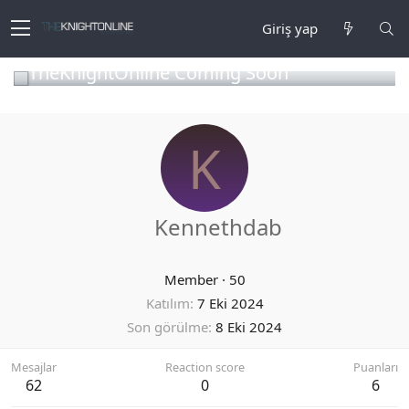
Giriş yap
TheKnightOnline Coming Soon
K
Kennethdab
Member
·
50
Katılım
7 Eki 2024
Son görülme
8 Eki 2024
Mesajlar
Reaction score
Puanları
62
0
6