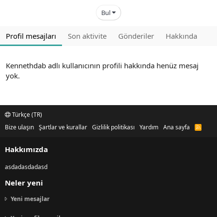
Bul
Profil mesajları
Son aktivite
Gönderiler
Hakkında
Kennethdab adlı kullanıcının profili hakkında henüz mesaj
yok.
Türkçe (TR)
Bize ulaşın
Şartlar ve kurallar
Gizlilik politikası
Yardım
Ana sayfa
R
S
S
Hakkımızda
asdadasdadasd
Neler yeni
Yeni mesajlar