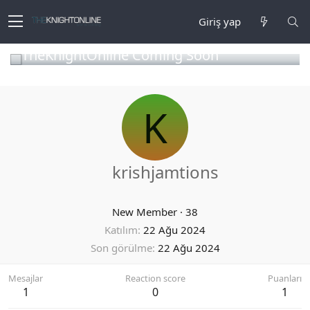
Giriş yap
TheKnightOnline Coming Soon
K
krishjamtions
New Member
·
38
Katılım
22 Ağu 2024
Son görülme
22 Ağu 2024
Mesajlar
Reaction score
Puanları
1
0
1