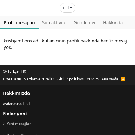
Bul
Profil mesajları
Son aktivite
Gönderiler
Hakkında
krishjamtions adlı kullanıcının profili hakkında henüz mesaj
yok.
Türkçe (TR)
Bize ulaşın
Şartlar ve kurallar
Gizlilik politikası
Yardım
Ana sayfa
R
S
S
Hakkımızda
asdadasdadasd
Neler yeni
Yeni mesajlar