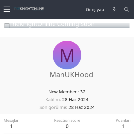
Giriş yap
TheKnightOnline Coming Soon
M
ManUKHood
New Member
·
32
Katılım
28 Haz 2024
Son görülme
28 Haz 2024
Mesajlar
Reaction score
Puanları
1
0
1