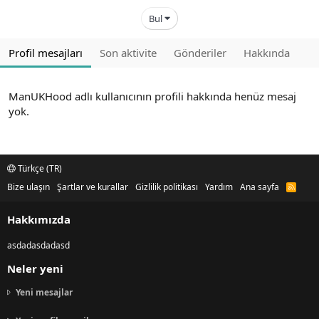
Bul
Profil mesajları
Son aktivite
Gönderiler
Hakkında
ManUKHood adlı kullanıcının profili hakkında henüz mesaj
yok.
Türkçe (TR)
Bize ulaşın
Şartlar ve kurallar
Gizlilik politikası
Yardım
Ana sayfa
R
S
S
Hakkımızda
asdadasdadasd
Neler yeni
Yeni mesajlar