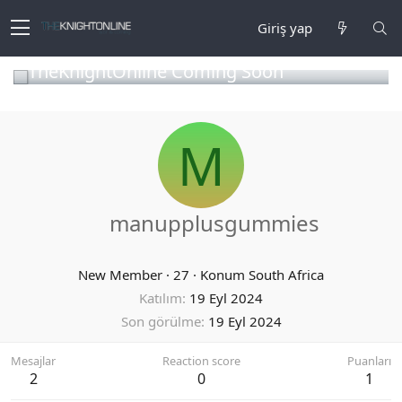
Giriş yap
TheKnightOnline Coming Soon
M
manupplusgummies
New Member
·
27
·
Konum
South Africa
Katılım
19 Eyl 2024
Son görülme
19 Eyl 2024
Mesajlar
Reaction score
Puanları
2
0
1