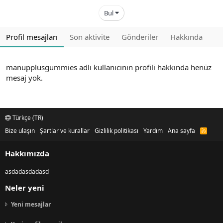
Bul
Profil mesajları
Son aktivite
Gönderiler
Hakkında
manupplusgummies adlı kullanıcının profili hakkında henüz
mesaj yok.
Türkçe (TR)
Bize ulaşın
Şartlar ve kurallar
Gizlilik politikası
Yardım
Ana sayfa
R
S
S
Hakkımızda
asdadasdadasd
Neler yeni
Yeni mesajlar