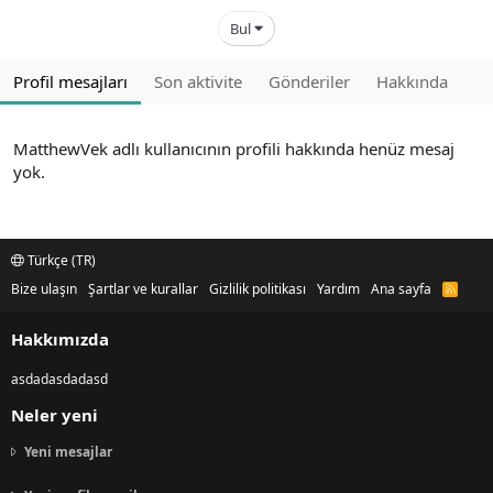
Bul
Profil mesajları
Son aktivite
Gönderiler
Hakkında
MatthewVek adlı kullanıcının profili hakkında henüz mesaj
yok.
Türkçe (TR)
Bize ulaşın
Şartlar ve kurallar
Gizlilik politikası
Yardım
Ana sayfa
R
S
S
Hakkımızda
asdadasdadasd
Neler yeni
Yeni mesajlar