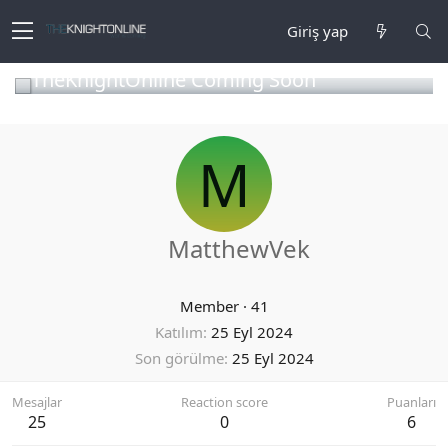
Giriş yap
TheKnightOnline Coming Soon
M
MatthewVek
Member
·
41
Katılım
25 Eyl 2024
Son görülme
25 Eyl 2024
Mesajlar
Reaction score
Puanları
25
0
6