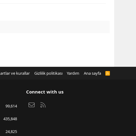
artlar ve kurallar
Gizlilik politikası
Yardım
Ana sayfa
R
S
S
Connect with us
Bize ulaşın
RSS
99,614
435,848
24,825