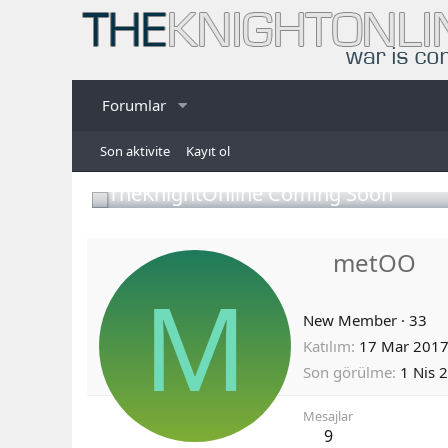
Forumlar
Son aktivite
Kayıt ol
TheKnightOnline Coming Soon
metOO
M
New Member
·
33
Katılım
17 Mar 201
Son görülme
1 Nis 
Mesajlar
9