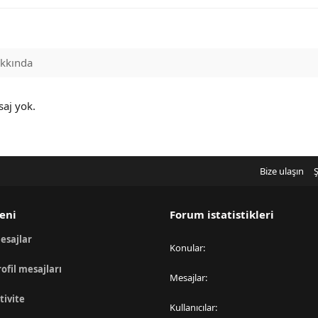
kkında
saj yok.
Bize ulaşın
Ş
eni
Forum istatistikleri
esajlar
Konular
rofil mesajları
Mesajlar
tivite
Kullanıcılar