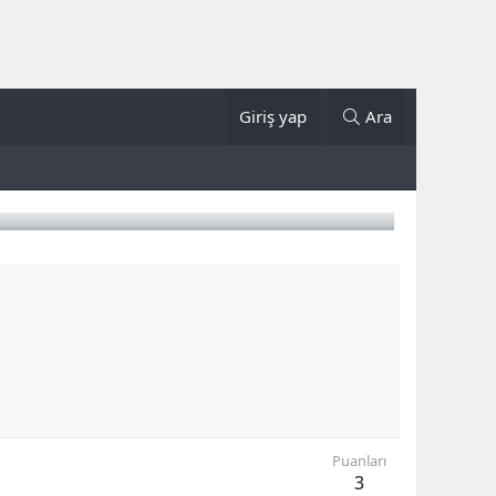
Giriş yap
Ara
Puanları
3