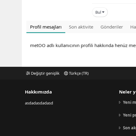
Bul
Profil mesajları
Son aktivite
Gönderiler
Ha
metOO adlı kullanıcının profili hakkında henüz me
Değiştir genişlik
Türkçe (TR)
Hakkımızda
Neler y
Yeni m
asdadasdadasd
Yeni p
Son ak