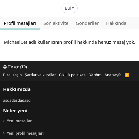
Bul
Profil mesajları
Son aktivite
Gönderiler
Hakkında
MichaelCet adlı kullanıcının profili hakkında henüz mesaj yok.
Türkçe (TR)
Bize ulaşın
Şartlar ve kurallar
Gizlilik politikası
Yardım
Ana sayfa
R
S
S
Hakkımızda
asdadasdadasd
Neler yeni
Yeni mesajlar
Yeni profil mesajları