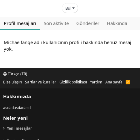
Bul
Profil mesajları
Son aktivite
Gönderiler
Hakkında
Michaelfange adlı kullanıcının profili hakkında henüz mesaj
yok.
Türkçe (TR)
Bize ulaşın
Şartlar ve kurallar
Gizlilik politikası
Yardım
Ana sayfa
R
S
S
Hakkımızda
asdadasdadasd
Neler yeni
Yeni mesajlar