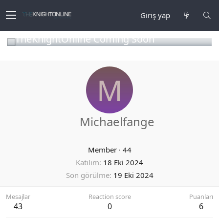
Giriş yap
TheKnightOnline Coming Soon
M
Michaelfange
Member
·
44
Katılım
18 Eki 2024
Son görülme
19 Eki 2024
Mesajlar
Reaction score
Puanları
43
0
6