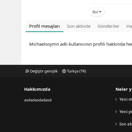
Bul
Profil mesajları
Son aktivite
Gönderiler
Ha
Michaelsoymn adlı kullanıcının profili hakkında h
Değiştir genişlik
Türkçe (TR)
Hakkımızda
Neler y
Yeni m
asdadasdadasd
Yeni p
Son ak