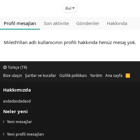
Bul
Profil mesajları
Son aktivite
Gönderiler
Hakkında
MiledYillan adlı kullanıcının profili hakkında henüz mesaj yok.
Türkçe (TR)
Bize ulaşın
Şartlar ve kurallar
Gizlilik politikası
Yardım
Ana sayfa
R
S
S
Hakkımızda
asdadasdadasd
Neler yeni
Yeni mesajlar
Yeni profil mesajları