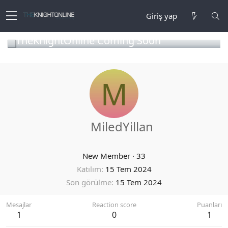
Giriş yap
TheKnightOnline Coming Soon
M
MiledYillan
New Member
·
33
Katılım
15 Tem 2024
Son görülme
15 Tem 2024
Mesajlar
Reaction score
Puanları
1
0
1