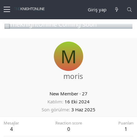
Giriş yap
TheKnightOnline Coming Soon
M
moris
New Member
·
27
Katılım
16 Eki 2024
Son görülme
3 Haz 2025
Mesajlar
Reaction score
Puanları
4
0
1