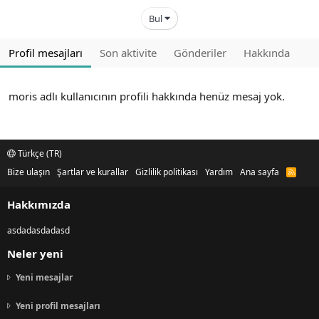
Bul
Profil mesajları
Son aktivite
Gönderiler
Hakkında
moris adlı kullanıcının profili hakkında henüz mesaj yok.
Türkçe (TR)
Bize ulaşın
Şartlar ve kurallar
Gizlilik politikası
Yardım
Ana sayfa
R
S
S
Hakkımızda
asdadasdadasd
Neler yeni
Yeni mesajlar
Yeni profil mesajları