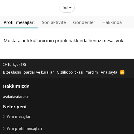
Bul
Profil mesajları
Son aktivite
Gönderiler
Hakkında
Mustafa adlı kullanıcının profili hakkında henüz mesaj yok.
Türkçe (TR)
Bize ulaşın
Şartlar ve kurallar
Gizlilik politikası
Yardım
Ana sayfa
R
S
S
Hakkımızda
asdadasdadasd
Neler yeni
Yeni mesajlar
Yeni profil mesajları