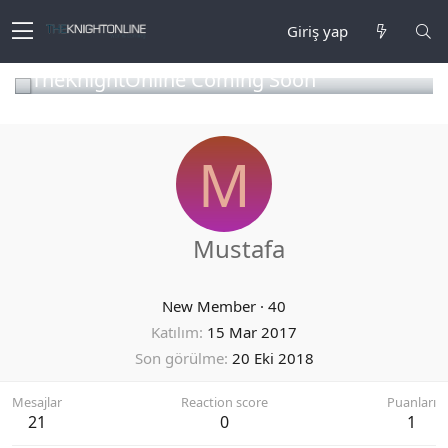
Giriş yap
TheKnightOnline Coming Soon
M
Mustafa
New Member
·
40
Katılım
15 Mar 2017
Son görülme
20 Eki 2018
Mesajlar
Reaction score
Puanları
21
0
1