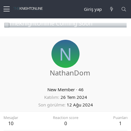
Giriş yap
TheKnightOnline Coming Soon
N
NathanDom
New Member
·
46
Katılım
26 Tem 2024
Son görülme
12 Ağu 2024
Mesajlar
Reaction score
Puanları
10
0
1