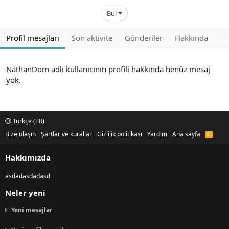
Bul
Profil mesajları
Son aktivite
Gönderiler
Hakkında
NathanDom adlı kullanıcının profili hakkında henüz mesaj
yok.
Türkçe (TR)
Bize ulaşın
Şartlar ve kurallar
Gizlilik politikası
Yardım
Ana sayfa
R
S
S
Hakkımızda
asdadasdadasd
Neler yeni
Yeni mesajlar