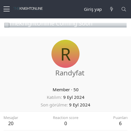
Giriş yap
TheKnightOnline Coming Soon
R
Randyfat
Member
·
50
Katılım
9 Eyl 2024
Son görülme
9 Eyl 2024
Mesajlar
Reaction score
Puanları
20
0
6