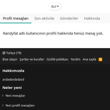
Bul
Profil mesajları
Son aktivite
Gönderiler
Hakkında
Randyfat adlı kullanıcının profili hakkında henüz mesaj yok.
Türkçe (TR)
Bize ulaşın
Şartlar ve kurallar
Gizlilik politikası
Yardım
Ana sayfa
R
S
S
Hakkımızda
asdadasdadasd
Neler yeni
Yeni mesajlar
Yeni profil mesajları